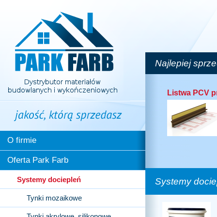
Najlepiej spr
Listwa PCV p
O firmie
Oferta Park Farb
Systemy dociepleń
Systemy docie
Tynki mozaikowe
Tynki akrylowe, silikonowe,